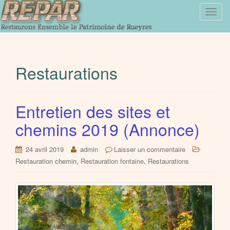
T
o
g
g
l
Restaurations
e
n
a
Entretien des sites et
v
i
chemins 2019 (Annonce)
g
a
24 avril 2019
admin
Laisser un commentaire
t
,
,
Restauration chemin
Restauration fontaine
Restaurations
i
o
n